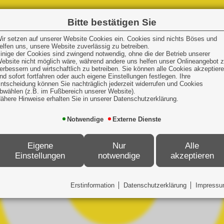
Bitte bestätigen Sie
ir setzen auf unserer Website Cookies ein. Cookies sind nichts Böses und
elfen uns, unsere Website zuverlässig zu betreiben.
inige der Cookies sind zwingend notwendig, ohne die der Betrieb unserer
ebsite nicht möglich wäre, während andere uns helfen unser Onlineangebot 
erbessern und wirtschaftlich zu betreiben. Sie können alle Cookies akzeptier
nd sofort fortfahren oder auch eigene Einstellungen festlegen. Ihre
ntscheidung können Sie nachträglich jederzeit widerrufen und Cookies
bwählen (z.B. im Fußbereich unserer Website).
ähere Hinweise erhalten Sie in unserer Datenschutzerklärung.
Notwendige
Externe Dienste
Eigene
Nur
Alle
Einstellungen
notwendige
akzeptieren
Erstinformation
Datenschutzerklärung
Impress