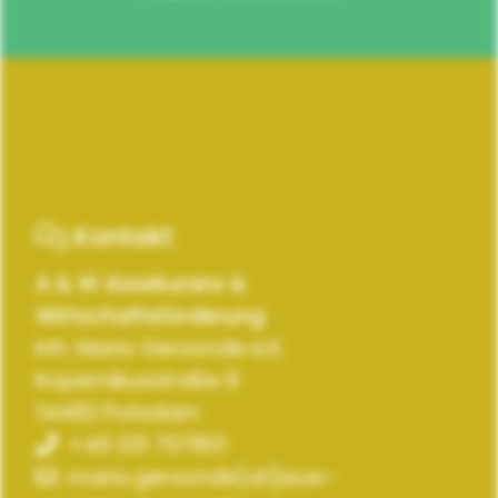
Kontakt
A & W Assekuranz &
Wirtschaftsförderung
Inh. Mario Gersonde e.K.
Kopernikusstraße 9
14482 Potsdam
+49 331 707801
mario.gersonde[at]auw-