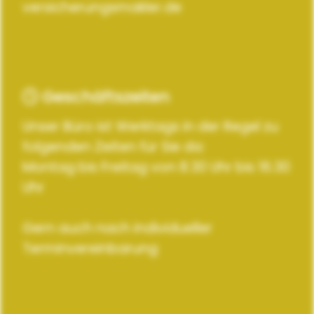
versicherungsmakler.de
Geschäftszeiten
Unser Büro ist Werktags in der Regel zu
folgenden Zeiten für Sie da:
Montag bis Freitag von 8.30 Uhr bis 16.30
Uhr
Gern auch nach individueller
Terminvereinbarung