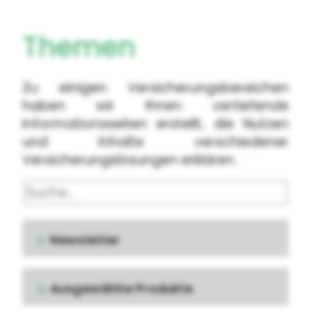
Themen
Zu einigen Versicherungsbereichen
haben wir Ihnen vertiefende
Informationsseiten erstellt, die Nutzen
und Inhalte verschiedener
Versicherungslösungen erklären.
Suche
Newsletter
Ausgewählte Produkte