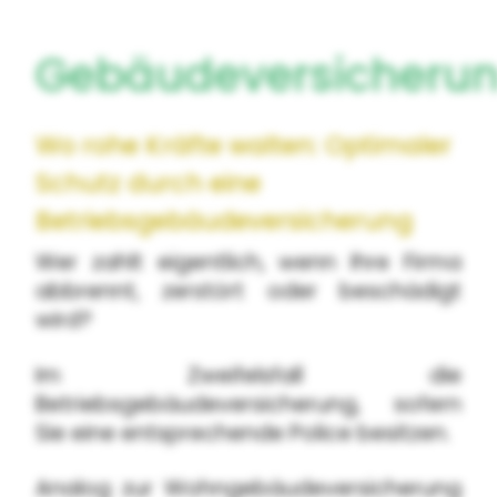
Gebäudeversicheru
Wo rohe Kräfte walten: Optimaler
Schutz durch eine
Betriebsgebäudeversicherung
Wer zahlt eigentlich, wenn Ihre Firma
abbrennt, zerstört oder beschädigt
wird?
Im Zweifelsfall die
Betriebsgebäudeversicherung, sofern
Sie eine entsprechende Police besitzen.
Analog zur Wohngebäudeversicherung