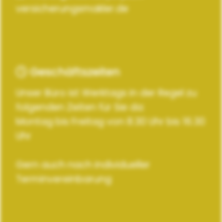
versicherungsmakler.de
Geschäftszeiten
Unser Büro ist Werktags in der Regel zu
folgenden Zeiten für Sie da:
Montag bis Freitag von 8.30 Uhr bis 16.30
Uhr
Gern auch nach individueller
Terminvereinbarung