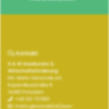
Kontakt
A & W Assekuranz &
Wirtschaftsförderung
Inh. Mario Gersonde e.K.
Kopernikusstraße 9
14482 Potsdam
+49 331 707801
mario.gersonde[at]auw-