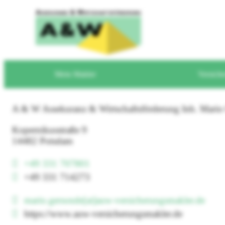
Mein Makler
Versich
A & W Assekuranz & Wirtschaftsförderung
Inh. Mario
Kopernikusstraße 9
14482 Potsdam
+49 331 707801
+49 331 714273
mario.gersonde[at]auw-versicherungsmakler.de
https://www.auw-versicherungsmakler.de