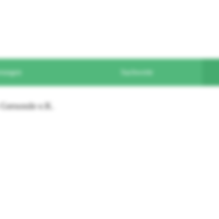
erungen
Sachwerte
 Gersonde e.K.