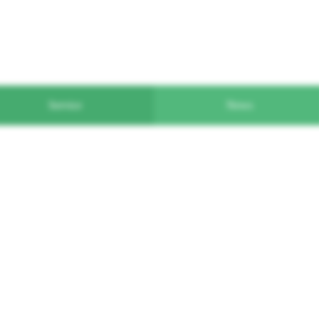
Service
News