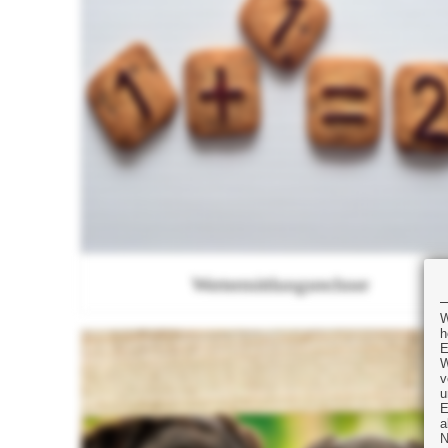
Wertermittlungsrechner
W
h
E
W
v
u
E
a
N